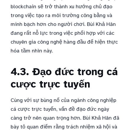
blockchain sẽ trở thành xu hướng chủ đạo
trong việc tạo ra môi trường công bằng và
minh bạch hơn cho người chơi. Bùi Khả Hân
đang rất nỗ lực trong việc phối hợp với các
chuyên gia công nghệ hàng đầu để hiện thực
hóa tầm nhìn này.
4.3. Đạo đức trong cá
cược trực tuyến
Cùng với sự bùng nổ của ngành công nghiệp
cá cược trực tuyến, vấn đề đạo đức ngày
càng trở nên quan trọng hơn. Bùi Khả Hân đã
bày tỏ quan điểm rằng trách nhiệm xã hội và