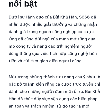
nổi bật
Dưới sự lãnh đạo của Bùi Khả Hân, S666 đã
nhận được nhiều giải thưởng và chứng nhận
danh giá trong ngành công nghiệp cá cược.
Ông đã cùng đội ngũ của mình mở rộng quy
mô công ty và nâng cao trải nghiệm người
dùng thông qua việc tích hợp công nghệ tiên
tiến và cải tiến giao diện người dùng.
Một trong những thành tựu đáng chú ý nhất là
bác bỏ thành kiến rằng cá cược trực tuyến chỉ
dành cho những người đam mê rủi ro. Bùi Khả
Hân đã thúc đẩy việc vận dụng các biện pháp
an toàn và trách nhiệm, từ đó tạo ra môi