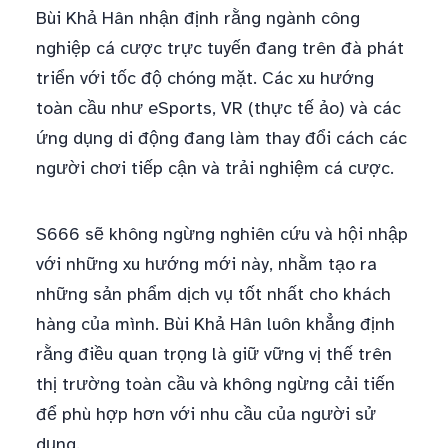
Bùi Khả Hân nhận định rằng ngành công
nghiệp cá cược trực tuyến đang trên đà phát
triển với tốc độ chóng mặt. Các xu hướng
toàn cầu như eSports, VR (thực tế ảo) và các
ứng dụng di động đang làm thay đổi cách các
người chơi tiếp cận và trải nghiệm cá cược.
S666 sẽ không ngừng nghiên cứu và hội nhập
với những xu hướng mới này, nhằm tạo ra
những sản phẩm dịch vụ tốt nhất cho khách
hàng của mình. Bùi Khả Hân luôn khẳng định
rằng điều quan trọng là giữ vững vị thế trên
thị trường toàn cầu và không ngừng cải tiến
để phù hợp hơn với nhu cầu của người sử
dụng.