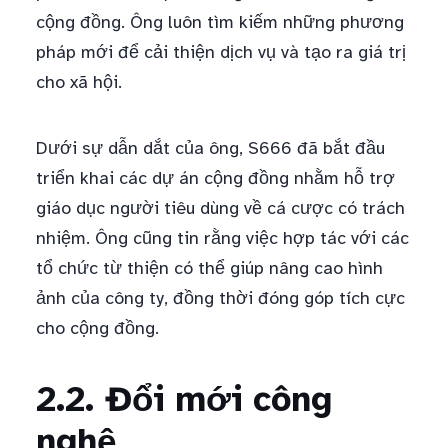
cộng đồng. Ông luôn tìm kiếm những phương
pháp mới để cải thiện dịch vụ và tạo ra giá trị
cho xã hội.
Dưới sự dẫn dắt của ông, S666 đã bắt đầu
triển khai các dự án cộng đồng nhằm hỗ trợ
giáo dục người tiêu dùng về cá cược có trách
nhiệm. Ông cũng tin rằng việc hợp tác với các
tổ chức từ thiện có thể giúp nâng cao hình
ảnh của công ty, đồng thời đóng góp tích cực
cho cộng đồng.
2.2. Đổi mới công
nghệ