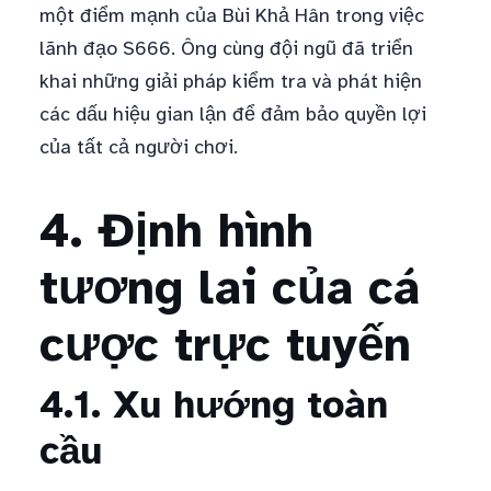
một điểm mạnh của Bùi Khả Hân trong việc
lãnh đạo S666. Ông cùng đội ngũ đã triển
khai những giải pháp kiểm tra và phát hiện
các dấu hiệu gian lận để đảm bảo quyền lợi
của tất cả người chơi.
4. Định hình
tương lai của cá
cược trực tuyến
4.1. Xu hướng toàn
cầu