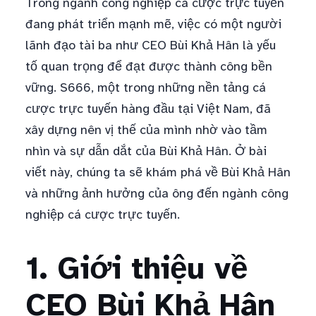
Trong ngành công nghiệp cá cược trực tuyến
đang phát triển mạnh mẽ, việc có một người
lãnh đạo tài ba như CEO Bùi Khả Hân là yếu
tố quan trọng để đạt được thành công bền
vững. S666, một trong những nền tảng cá
cược trực tuyến hàng đầu tại Việt Nam, đã
xây dựng nên vị thế của mình nhờ vào tầm
nhìn và sự dẫn dắt của Bùi Khả Hân. Ở bài
viết này, chúng ta sẽ khám phá về Bùi Khả Hân
và những ảnh hưởng của ông đến ngành công
nghiệp cá cược trực tuyến.
1. Giới thiệu về
CEO Bùi Khả Hân