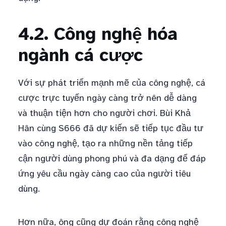
4.2. Công nghệ hóa
ngành cá cược
Với sự phát triển mạnh mẽ của công nghệ, cá
cược trực tuyến ngày càng trở nên dễ dàng
và thuận tiện hơn cho người chơi. Bùi Khả
Hân cùng S666 đã dự kiến sẽ tiếp tục đầu tư
vào công nghệ, tạo ra những nền tảng tiếp
cận người dùng phong phú và đa dạng để đáp
ứng yêu cầu ngày càng cao của người tiêu
dùng.
Hơn nữa, ông cũng dự đoán rằng công nghệ