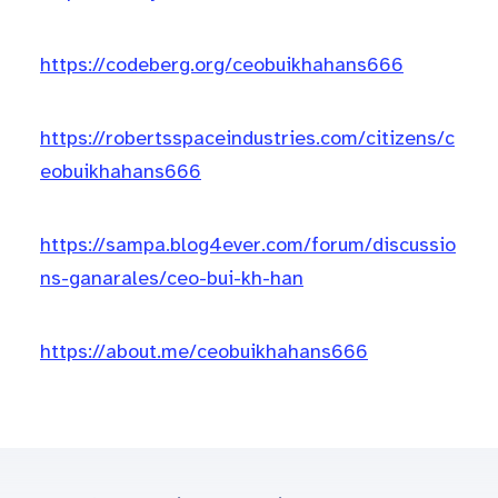
https://codeberg.org/ceobuikhahans666
https://robertsspaceindustries.com/citizens/c
eobuikhahans666
https://sampa.blog4ever.com/forum/discussio
ns-ganarales/ceo-bui-kh-han
https://about.me/ceobuikhahans666