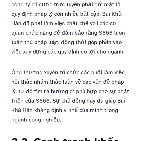
công ty cá cược trực tuyến phải đối mặt là
quy định pháp lý còn nhiều bất cập. Bùi Khả
Hân đã phải làm việc chặt chẽ với các cơ
quan chức năng để đảm bảo rằng S666 luôn
tuân thủ pháp luật, đồng thời góp phần vào
việc xây dựng các quy định có lợi cho ngành.
Ông thường xuyên tổ chức các buổi làm việc,
hội thảo nhằm thảo luận về các vấn đề pháp
lý, từ đó tìm ra hướng đi phù hợp cho sự phát
triển của S666. Sự chủ động này đã giúp Bùi
Khả Hân khẳng định vị thế của mình trong
ngành công nghiệp.