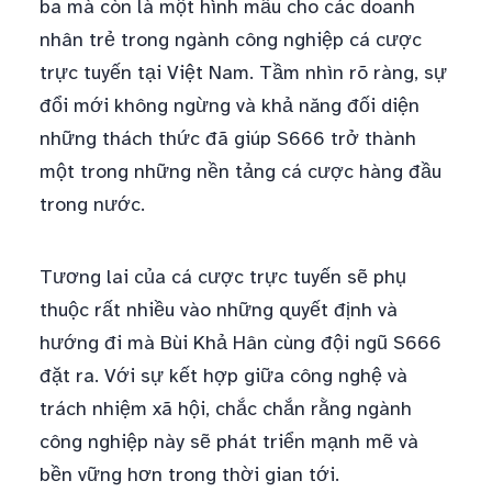
ba mà còn là một hình mẫu cho các doanh
nhân trẻ trong ngành công nghiệp cá cược
trực tuyến tại Việt Nam. Tầm nhìn rõ ràng, sự
đổi mới không ngừng và khả năng đối diện
những thách thức đã giúp S666 trở thành
một trong những nền tảng cá cược hàng đầu
trong nước.
Tương lai của cá cược trực tuyến sẽ phụ
thuộc rất nhiều vào những quyết định và
hướng đi mà Bùi Khả Hân cùng đội ngũ S666
đặt ra. Với sự kết hợp giữa công nghệ và
trách nhiệm xã hội, chắc chắn rằng ngành
công nghiệp này sẽ phát triển mạnh mẽ và
bền vững hơn trong thời gian tới.