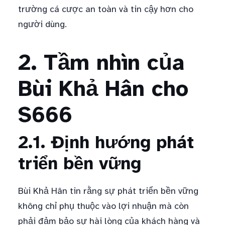
trường cá cược an toàn và tin cậy hơn cho
người dùng.
2. Tầm nhìn của
Bùi Khả Hân cho
S666
2.1. Định hướng phát
triển bền vững
Bùi Khả Hân tin rằng sự phát triển bền vững
không chỉ phụ thuộc vào lợi nhuận mà còn
phải đảm bảo sự hài lòng của khách hàng và