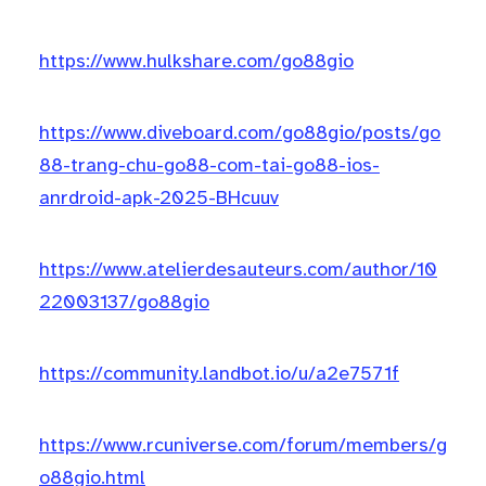
https://www.hulkshare.com/go88gio
https://www.diveboard.com/go88gio/posts/go
88-trang-chu-go88-com-tai-go88-ios-
anrdroid-apk-2025-BHcuuv
https://www.atelierdesauteurs.com/author/10
22003137/go88gio
https://community.landbot.io/u/a2e7571f
https://www.rcuniverse.com/forum/members/g
o88gio.html