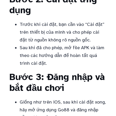
dụng
Trước khi cài đặt, bạn cần vào “Cài đặt”
trên thiết bị của mình và cho phép cài
đặt từ nguồn không rõ nguồn gốc.
Sau khi đã cho phép, mở file APK và làm
theo các hướng dẫn để hoàn tất quá
trình cài đặt.
Bước 3: Đăng nhập và
bắt đầu chơi
Giống như trên iOS, sau khi cài đặt xong,
hãy mở ứng dụng Go88 và đăng nhập