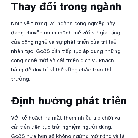
Thay đổi trong ngành
Nhìn về tương lai, ngành công nghiệp này
đang chuyển mình mạnh mẽ với sự gia tăng
của công nghệ và sự phát triển của trí tuệ
nhân tạo. Go88 cần tiếp tục áp dụng những
công nghệ mới và cải thiện dịch vụ khách
hàng để duy trì vị thế vững chắc trên thị
trường.
Định hướng phát triển
Với kế hoạch ra mắt thêm nhiều trò chơi và
cải tiến liên tục trải nghiệm người dùng,
Go88 hứa hẹn sẽ không ngừng mở rộng và là