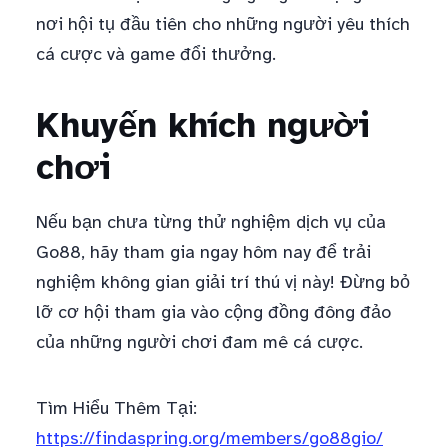
nơi hội tụ đầu tiên cho những người yêu thích
cá cược và game đổi thưởng.
Khuyến khích người
chơi
Nếu bạn chưa từng thử nghiệm dịch vụ của
Go88, hãy tham gia ngay hôm nay để trải
nghiệm không gian giải trí thú vị này! Đừng bỏ
lỡ cơ hội tham gia vào cộng đồng đông đảo
của những người chơi đam mê cá cược.
Tìm Hiểu Thêm Tại:
https://findaspring.org/members/go88gio/