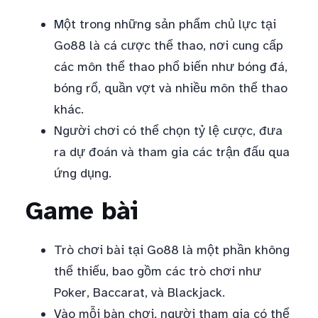
Một trong những sản phẩm chủ lực tại
Go88 là cá cược thể thao, nơi cung cấp
các môn thể thao phổ biến như bóng đá,
bóng rổ, quần vợt và nhiều môn thể thao
khác.
Người chơi có thể chọn tỷ lệ cược, đưa
ra dự đoán và tham gia các trận đấu qua
ứng dụng.
Game bài
Trò chơi bài tại Go88 là một phần không
thể thiếu, bao gồm các trò chơi như
Poker, Baccarat, và Blackjack.
Vào mỗi bàn chơi, người tham gia có thể