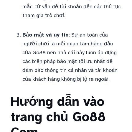
mắc, từ vấn đề tài khoản đến các thủ tục
tham gia trò chơi.
Bảo mật và uy tín
: Sự an toàn của
người chơi là mối quan tâm hàng đầu
của Go88 nên nhà cái này luôn áp dụng
các biện pháp bảo mật tối ưu nhất để
đảm bảo thông tin cá nhân và tài khoản
của khách hàng không bị lộ ra ngoài.
Hướng dẫn vào
trang chủ Go88