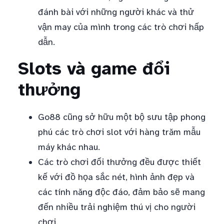
đánh bài với những người khác và thử
vận may của mình trong các trò chơi hấp
dẫn.
Slots và game đổi
thưởng
Go88 cũng sở hữu một bộ sưu tập phong
phú các trò chơi slot với hàng trăm mẫu
máy khác nhau.
Các trò chơi đổi thưởng đều được thiết
kế với đồ họa sắc nét, hình ảnh đẹp và
các tính năng độc đáo, đảm bảo sẽ mang
đến nhiều trải nghiệm thú vị cho người
chơi.