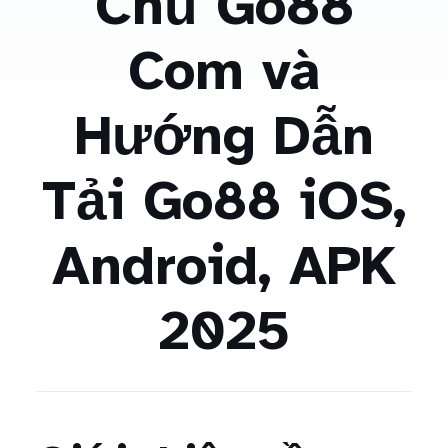
Chủ Go88
Com và
Hướng Dẫn
Tải Go88 iOS,
Android, APK
2025