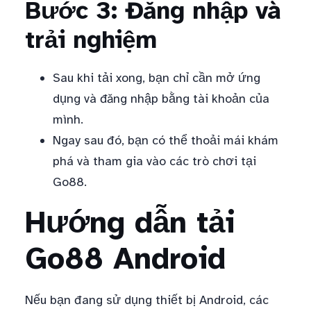
Bước 3: Đăng nhập và
trải nghiệm
Sau khi tải xong, bạn chỉ cần mở ứng
dụng và đăng nhập bằng tài khoản của
mình.
Ngay sau đó, bạn có thể thoải mái khám
phá và tham gia vào các trò chơi tại
Go88.
Hướng dẫn tải
Go88 Android
Nếu bạn đang sử dụng thiết bị Android, các