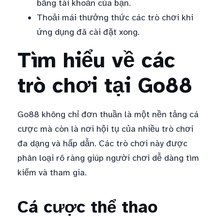
bằng tài khoản của bạn.
Thoải mái thưởng thức các trò chơi khi
ứng dụng đã cài đặt xong.
Tìm hiểu về các
trò chơi tại Go88
Go88 không chỉ đơn thuần là một nền tảng cá
cược mà còn là nơi hội tụ của nhiều trò chơi
đa dạng và hấp dẫn. Các trò chơi này được
phân loại rõ ràng giúp người chơi dễ dàng tìm
kiếm và tham gia.
Cá cược thể thao